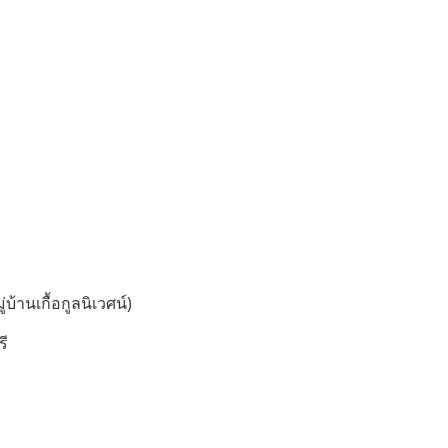
บ้านเกื้อกูลนิเวศน์)
รี