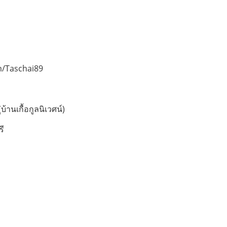
m/Taschai89
้านเกื้อกูลนิเวศน์)
รี