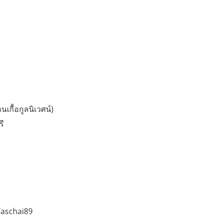
นเกื้อกูลนิเวศน์)
รี
Taschai89