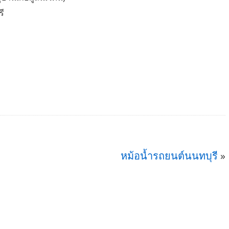
รี
หม้อน้ำรถยนต์นนทบุรี
»