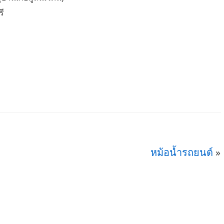
รี
หม้อน้ำรถยนต์
»