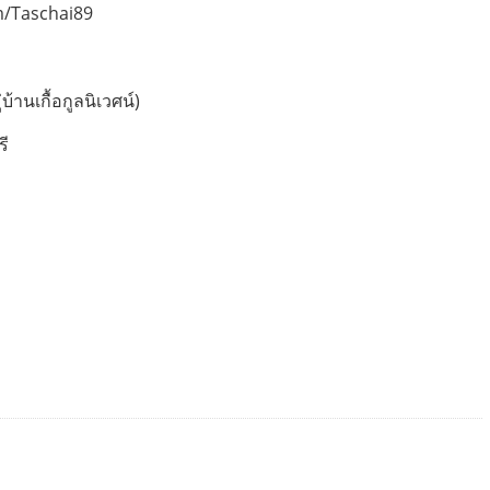
m/Taschai89
้านเกื้อกูลนิเวศน์)
รี