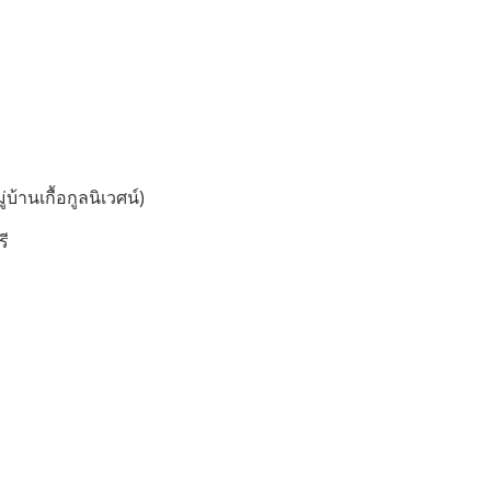
บ้านเกื้อกูลนิเวศน์)
รี