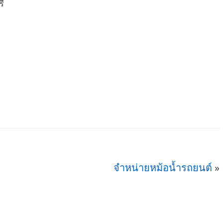
รี
จำหน่ายหม้อน้ำรถยนต์
»