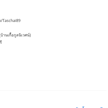
m/Taschai89
้านเกื้อกูลนิเวศน์)
รี