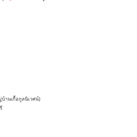
บ้านเกื้อกูลนิเวศน์)
รี