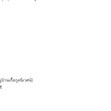
บ้านเกื้อกูลนิเวศน์)
รี