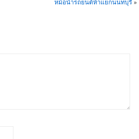
หม้อน้ำรถยนต์ห้าแยกนนทบุรี
»