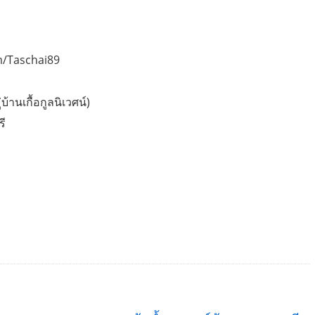
m/Taschai89
้านเกื้อกูลนิเวศน์)
รี