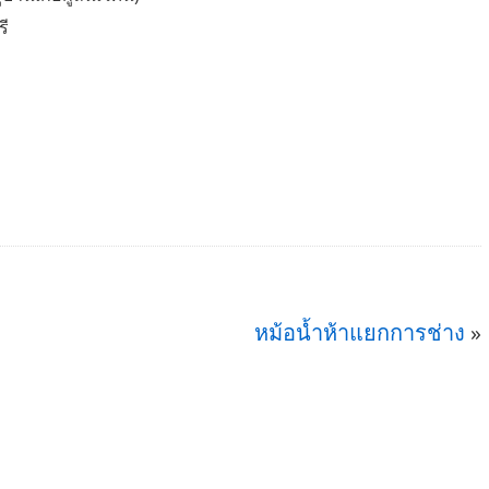
รี
หม้อน้ำห้าแยกการช่าง
»