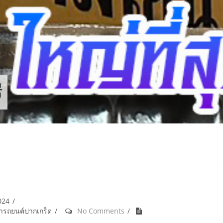
ี
024
้ำรถยนต์ปากเกร็ด
No Comments