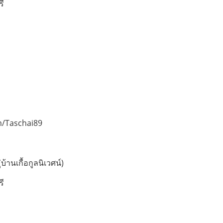
รี
m/Taschai89
้านเกื้อกูลนิเวศน์)
รี