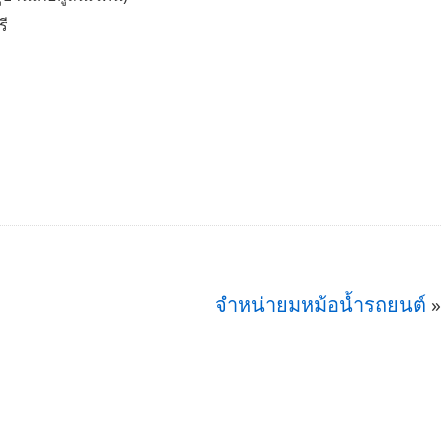
รี
จำหน่ายมหม้อน้ำรถยนต์
»