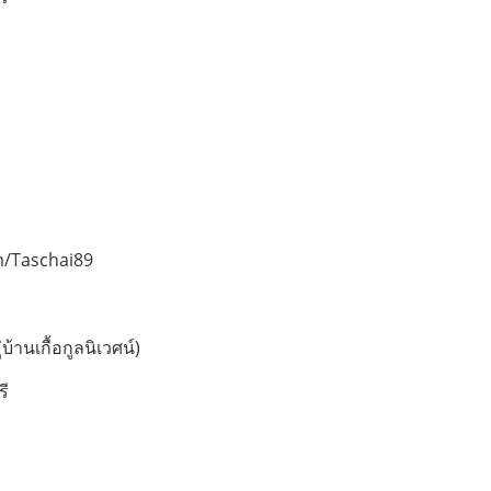
m/Taschai89
้านเกื้อกูลนิเวศน์)
รี