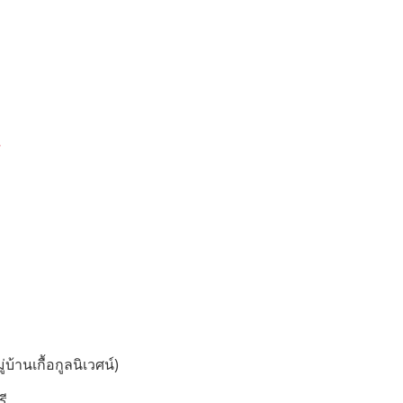
บ้านเกื้อกูลนิเวศน์)
รี