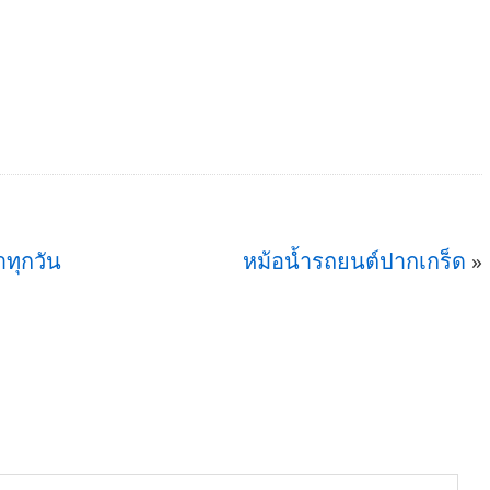
าทุกวัน
หม้อน้ำรถยนต์ปากเกร็ด
»