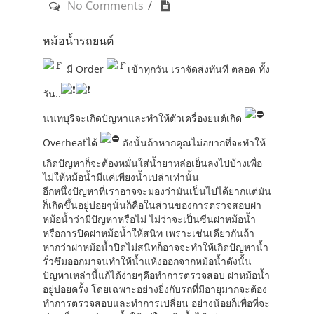
No Comments
หม้อน้ำรถยนต์
มี Order
เข้าทุกวัน เราจัดส่งทันที ตลอด ทั้ง
วัน..
นนทบุรีจะเกิดปัญหาและทำให้ตัวเครื่องยนต์เกิด
Overheatได้
ดังนั้นถ้าหากคุณไม่อยากที่จะทำให้
เกิดปัญหาก็จะต้องหมั่นใส่น้ำยาหล่อเย็นลงไปบ้างเพื่อ
ไม่ให้หม้อน้ำมีแค่เพียงน้ำเปล่าเท่านั้น
อีกหนึ่งปัญหาที่เราอาจจะมองว่ามันเป็นไปได้ยากแต่มัน
ก็เกิดขึ้นอยู่บ่อยๆนั่นก็คือในส่วนของการตรวจสอบฝา
หม้อน้ำว่ามีปัญหาหรือไม่ ไม่ว่าจะเป็นซีนฝาหม้อน้ำ
หรือการปิดฝาหม้อน้ำให้สนิท เพราะเช่นเดียวกันถ้า
หากว่าฝาหม้อน้ำปิดไม่สนิทก็อาจจะทำให้เกิดปัญหาน้ำ
รั่วซึมออกมาจนทำให้น้ำแห้งออกจากหม้อน้ำดังนั้น
ปัญหาเหล่านี้แก้ได้ง่ายๆคือทำการตรวจสอบ ฝาหม้อน้ำ
อยู่บ่อยครั้ง โดยเฉพาะอย่างยิ่งกับรถที่มีอายุมากจะต้อง
ทำการตรวจสอบและทำการเปลี่ยน อย่างน้อยก็เพื่อที่จะ