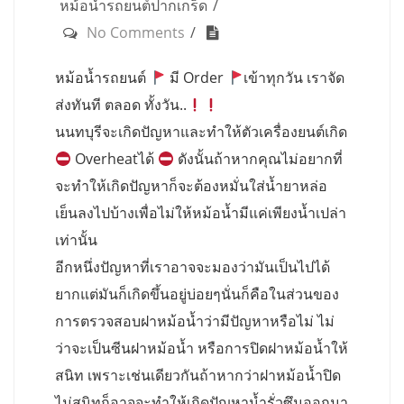
หม้อน้ำรถยนต์ปากเกร็ด
No Comments
หม้อน้ำรถยนต์
มี Order
เข้าทุกวัน เราจัด
ส่งทันที ตลอด ทั้งวัน..
นนทบุรีจะเกิดปัญหาและทำให้ตัวเครื่องยนต์เกิด
Overheatได้
ดังนั้นถ้าหากคุณไม่อยากที่
จะทำให้เกิดปัญหาก็จะต้องหมั่นใส่น้ำยาหล่อ
เย็นลงไปบ้างเพื่อไม่ให้หม้อน้ำมีแค่เพียงน้ำเปล่า
เท่านั้น
อีกหนึ่งปัญหาที่เราอาจจะมองว่ามันเป็นไปได้
ยากแต่มันก็เกิดขึ้นอยู่บ่อยๆนั่นก็คือในส่วนของ
การตรวจสอบฝาหม้อน้ำว่ามีปัญหาหรือไม่ ไม่
ว่าจะเป็นซีนฝาหม้อน้ำ หรือการปิดฝาหม้อน้ำให้
สนิท เพราะเช่นเดียวกันถ้าหากว่าฝาหม้อน้ำปิด
ไม่สนิทก็อาจจะทำให้เกิดปัญหาน้ำรั่วซึมออกมา