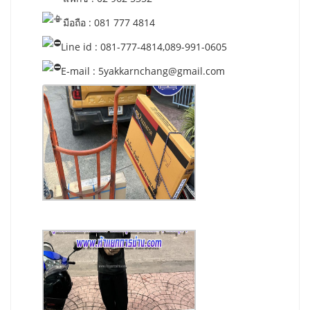
มือถือ : 081 777 4814
Line id : 081-777-4814,089-991-0605
E-mail :
5yakkarnchang@gmail.com