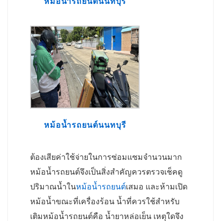
หม้อน้ำรถยนต์นนทบุรี
หม้อน้ำรถยนต์นนทบุรี
ต้องเสียค่าใช้จ่ายในการซ่อมแซมจำนวนมาก
หม้อน้ำรถยนต์จึงเป็นสิ่งสำคัญควรตรวจเช็คดู
ปริมาณน้ำใน
หม้อน้ำรถยนต์
เสมอ และห้ามเปิด
หม้อน้ำขณะที่เครื่องร้อน น้ำที่ควรใช้สำหรับ
เติมหม้อน้ำรถยนต์คือ น้ำยาหล่อเย็น เหตุใดจึง