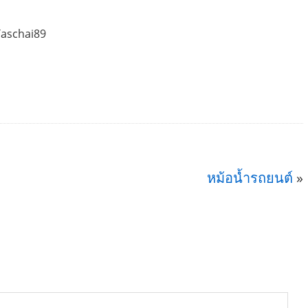
Taschai89
หม้อน้ำรถยนต์
»