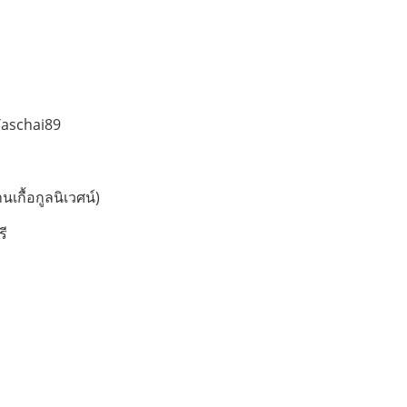
Taschai89
นเกื้อกูลนิเวศน์)
รี