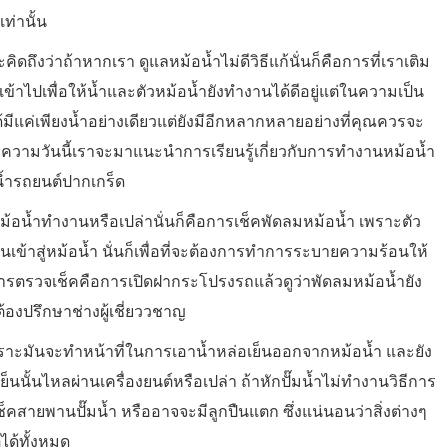
ท่านั้น
ดถึงว่าถ้าหากเรา ดูแลหม้อน้ำไม่ดีวิธีแก้นั่นก็คือการที่เราเติม
เข้าไปเพื่อให้น้ำและตัวหม้อน้ำยังทำงานได้ดีอยู่แต่ในความเป็น
้มีแค่เพียงน้ำอย่างเดียวแต่ยังมีอีกหลากหลายอย่างที่คุณควรจะ
วามวันนี้เราจะมาแนะนำการเรียนรู้เกี่ยวกับการทำงานหม้อน้ำ
้ำรถยนต์ปากเกร็ด
ม้อน้ำทำงานหรือเปล่านั่นก็คือการเช็คพัดลมหม้อน้ำ เพราะตัว
ข้าสู่หม้อน้ำ นั่นก็เพื่อที่จะต้องการทำการระบายความร้อนให้
ธีการตรวจเช็คคือการเปิดฝากระโปรงรถแล้วดูว่าพัดลมหม้อน้ำยัง
ต้องปรึกษาช่างผู้เชี่ยววชาญ
้ำเพราะมันจะทำหน้าที่ในการเอาน้ำหล่อเย็นออกจากหม้อน้ำ และยัง
นนั้นไหลผ่านเครื่องยนต์หรือเปล่า ถ้าหักปั๊มน้ำไม่ทำงานวิธีการ
ช็คสายพานปั๊มน้ำ หรืออาจจะมีลูกปืนแตก ซึ่งแน่นอนว่าสิ่งต่างๆ
ิได้ทั้งหมด