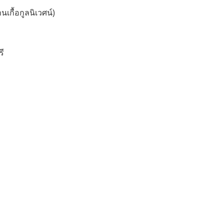
นเกื้อกูลนิเวศน์)
รี