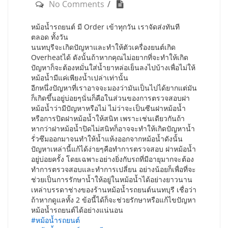
No Comments
หม้อน้ำรถยนต์ มี Order เข้าทุกวัน เราจัดส่งทันที
ตลอด ทั้งวัน
นนทบุรีจะเกิดปัญหาและทำให้ตัวเครื่องยนต์เกิด
Overheatได้ ดังนั้นถ้าหากคุณไม่อยากที่จะทำให้เกิด
ปัญหาก็จะต้องหมั่นใส่น้ำยาหล่อเย็นลงไปบ้างเพื่อไม่ให้
หม้อน้ำมีแค่เพียงน้ำเปล่าเท่านั้น
อีกหนึ่งปัญหาที่เราอาจจะมองว่ามันเป็นไปได้ยากแต่มัน
ก็เกิดขึ้นอยู่บ่อยๆนั่นก็คือในส่วนของการตรวจสอบฝา
หม้อน้ำว่ามีปัญหาหรือไม่ ไม่ว่าจะเป็นซีนฝาหม้อน้ำ
หรือการปิดฝาหม้อน้ำให้สนิท เพราะเช่นเดียวกันถ้า
หากว่าฝาหม้อน้ำปิดไม่สนิทก็อาจจะทำให้เกิดปัญหาน้ำ
รั่วซึมออกมาจนทำให้น้ำแห้งออกจากหม้อน้ำดังนั้น
ปัญหาเหล่านี้แก้ได้ง่ายๆคือทำการตรวจสอบ ฝาหม้อน้ำ
อยู่บ่อยครั้ง โดยเฉพาะอย่างยิ่งกับรถที่มีอายุมากจะต้อง
ทำการตรวจสอบและทำการเปลี่ยน อย่างน้อยก็เพื่อที่จะ
ช่วยเป็นการรักษาน้ำให้อยู่ในหม้อน้ำได้อย่างยาวนาน
เหล่าบรรดาช่างของร้านหม้อน้ำรถยนต์นนทบุรี เชื่อว่า
ถ้าหากดูแลทั้ง 2 ข้อนี้ได้ก็จะช่วยรักษาหรือแก้ไขปัญหา
หม้อน้ำรถยนต์ได้อย่างแน่นอน
#หม้อน้ำรถยนต์