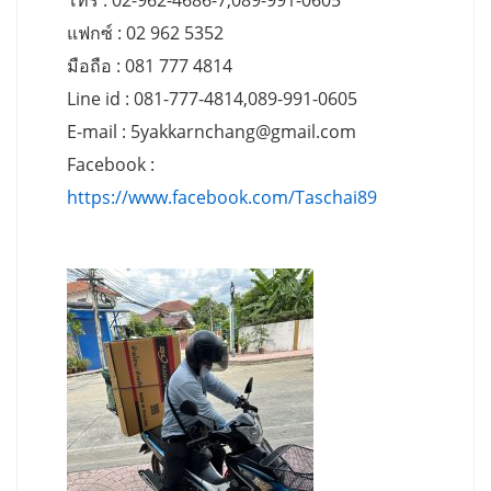
โทร : 02-962-4686-7,089-991-0605
แฟกซ์ : 02 962 5352
มือถือ : 081 777 4814
Line id : 081-777-4814,089-991-0605
E-mail :
5yakkarnchang@gmail.com
Facebook :
https://www.facebook.com/Taschai89