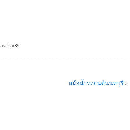
Taschai89
หม้อน้ำรถยนต์นนทบุรี
»