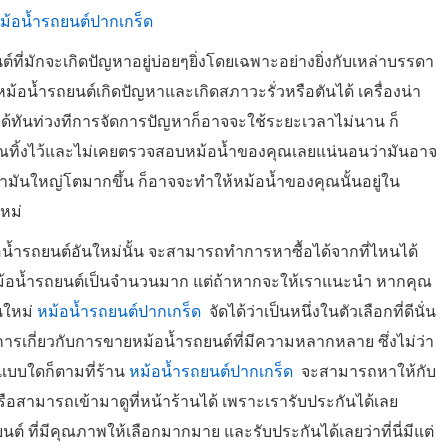
ม้อน้ำรถยนต์ปากเกร็ด
นต์ที่มักจะเกิดปัญหาอยู่บ่อยๆยิ่งโดยเฉพาะอย่างยิ่งกับเหล่าบรรดา
ม้อน้ำรถยนต์เกิดปัญหาและเกิดสภาวะรั่วหรือตันได้ เครื่องน่า
ู้ได้ทันท่วงทีการจัดการปัญหาก็อาจจะใช้ระยะเวลาไม่นาน ก็
ุณทิ้งไว้และไม่เคยตรวจสอบหม้อน้ำของคุณเลยแน่นอนว่ามันอาจ
ญหามันใหญ่โตมากขึ้น ก็อาจจะทำให้หม้อน้ำของคุณนั้นอยู่ใน
หม่
น้ำรถยนต์อันใหม่นั้น จะสามารถทำการหาซื้อได้จากที่ไหนได้
ายหม้อน้ำรถยนต์เป็นจำนวนมาก แต่ถ้าหากจะให้เราแนะนำ หากคุณ
นใหม่
หม้อน้ำรถยนต์ปากเกร็ด
จัดได้ว่าเป็นหนึ่งในตัวเลือกที่ดีนั่น
้บริการเกี่ยวกับการขายหม้อน้ำรถยนต์ที่มีความหลากหลาย ซึ่งไม่ว่า
แบบใดก็ตามที่ร้าน
หม้อน้ำรถยนต์ปากเกร็ด
จะสามารถหาให้กับ
อสามารถเข้ามาดูที่หน้าร้านได้ เพราะเรารับประกันได้เลย
ต์ ที่มีคุณภาพให้เลือกมากมาย และรับประกันได้เลยว่าที่นี่มีแต่