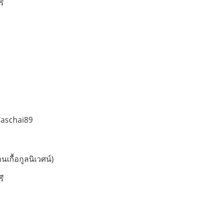
รี
Taschai89
นเกื้อกูลนิเวศน์)
รี