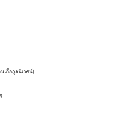
นเกื้อกูลนิเวศน์)
รี