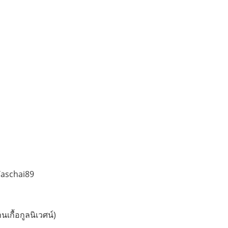
Taschai89
นเกื้อกูลนิเวศน์)