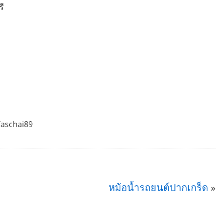
รี
Taschai89
หม้อน้ำรถยนต์ปากเกร็ด
»