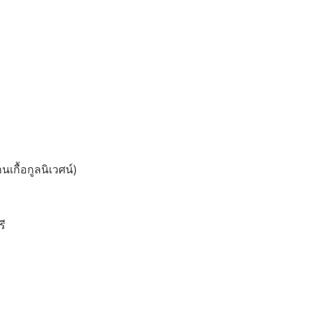
นเกื้อกูลนิเวศน์)
รี