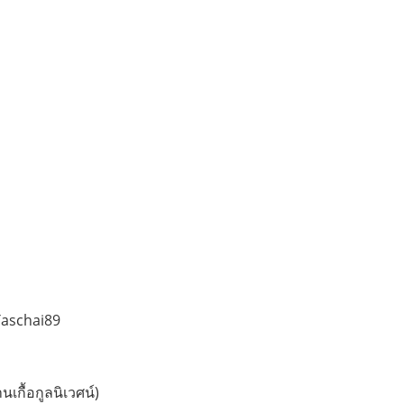
Taschai89
นเกื้อกูลนิเวศน์)