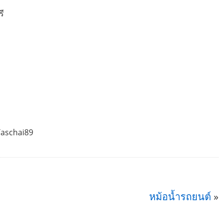
รี
Taschai89
หม้อน้ำรถยนต์
»