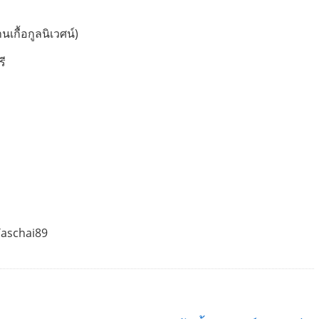
นเกื้อกูลนิเวศน์)
รี
Taschai89