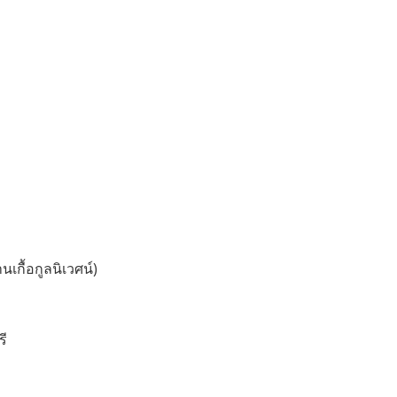
นเกื้อกูลนิเวศน์)
รี