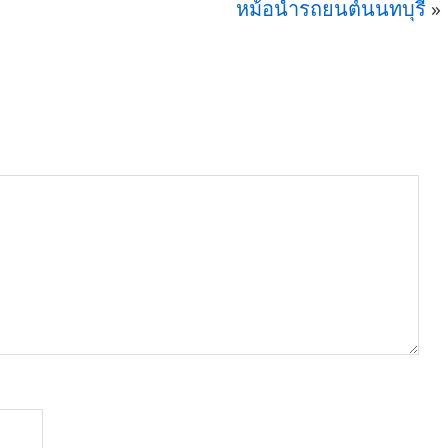
หม้อน้ำรถยนต์นนทบุรี
»