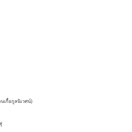
นเกื้อกูลนิเวศน์)
รี