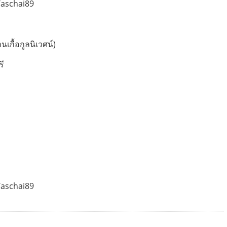
Taschai89
นเกื้อกูลนิเวศน์)
รี
Taschai89