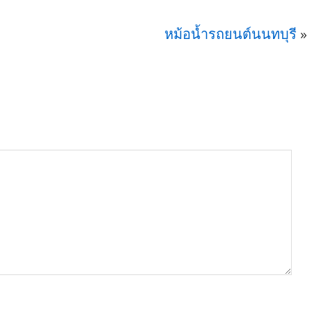
หม้อน้ำรถยนต์นนทบุรี
»