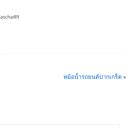
Taschai89
หม้อน้ำรถยนต์ปากเกร็ด
»