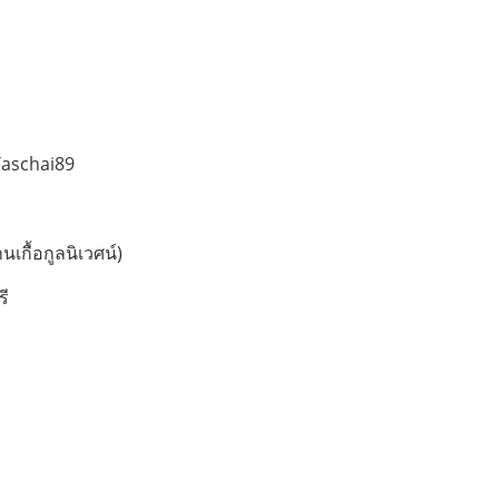
Taschai89
นเกื้อกูลนิเวศน์)
รี