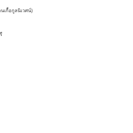
นเกื้อกูลนิเวศน์)
รี