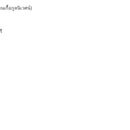
นเกื้อกูลนิเวศน์)
รี