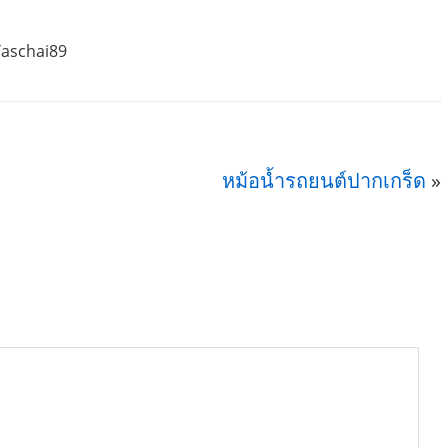
Taschai89
หม้อน้ำรถยนต์ปากเกร็ด
»