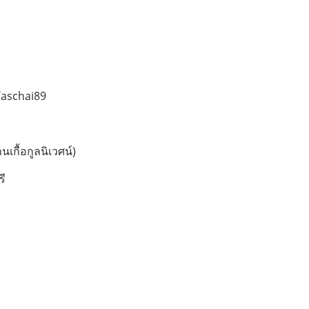
Taschai89
นเกื้อกูลนิเวศน์)
รี