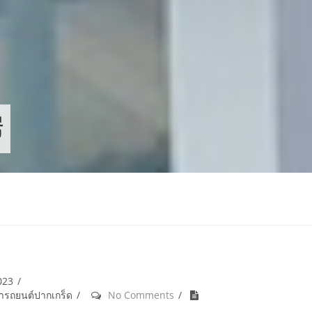
ี
023
้ำรถยนต์ปากเกร็ด
No Comments