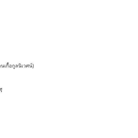
นเกื้อกูลนิเวศน์)
รี