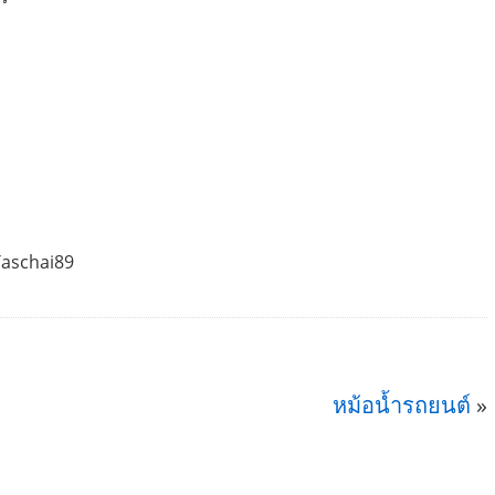
Taschai89
หม้อน้ำรถยนต์
»