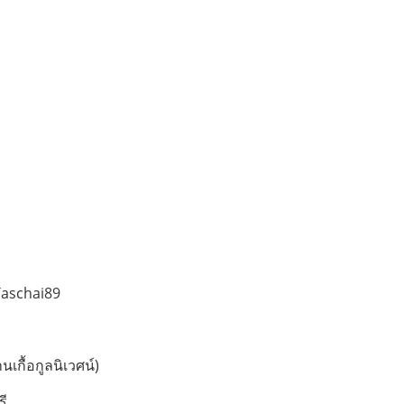
Taschai89
นเกื้อกูลนิเวศน์)
รี