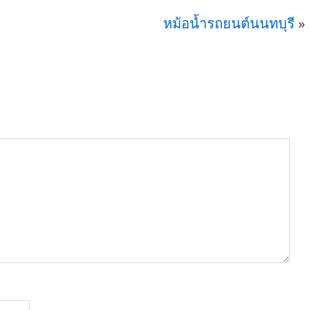
หม้อน้ำรถยนต์นนทบุรี
»