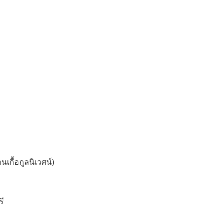
นเกื้อกูลนิเวศน์)
รี