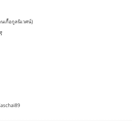
นเกื้อกูลนิเวศน์)
รี
Taschai89