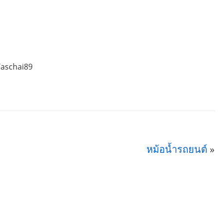
Taschai89
หม้อน้ำรถยนต์
»