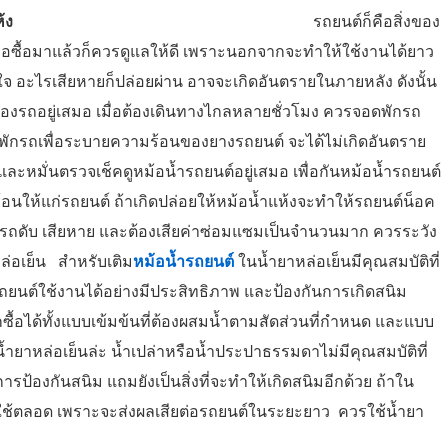
แห้ง
รถยนต์ก็คือสิ่งของ
 เมื่อซื้อมาแล้วก็ควรดูแลให้ดี เพราะนอกจากจะทำให้ใช้งานได้ยาว
ใส่ใจ อะไรเสียหายก็ปล่อยผ่าน อาจจะเกิดอันตรายในภายหลัง ดังนั้น
งรถอยู่เสมอ เมื่อต้องเดินทางไกลหลายชั่วโมง ควรจอดพักรถ
 และพักรถเพื่อระบายความร้อนของยางรถยนต์ จะได้ไม่เกิดอันตราย
และหมั่นตรวจเช็คดูหม้อน้ำรถยนต์อยู่เสมอ เพื่อกันหม้อน้ำรถยนต์
นให้แก่รถยนต์ ถ้าเกิดปล่อยให้หม้อน้ำแห้งจะทำให้รถยนต์น็อค
ถดับ เสียหาย และต้องเสียค่าซ่อมแซมเป็นจำนวนมาก ควรระวัง
ล่อเย็น สำหรับเติม
หม้อน้ำรถยนต์
ในน้ำยาหล่อเย็นมีคุณสมบัติที่
ถยนต์ใช้งานได้อย่างมีประสิทธิภาพ และป้องกันการเกิดสนิม
ื้อได้ทั้งแบบเข้มข้นที่ต้องผสมน้ำตามสัดส่วนที่กำหนด และแบบ
ทนน้ำยาหล่อเย็นล่ะ น้ำเปล่าหรือน้ำประปาธรรมดาไม่มีคุณสมบัติที่
ป้องกันสนิม แถมยังเป็นสิ่งที่จะทำให้เกิดสนิมอีกด้วย ถ้าใน
วรใช้ตลอด เพราะจะส่งผลเสียต่อรถยนต์ในระยะยาว ควรใช้น้ำยา