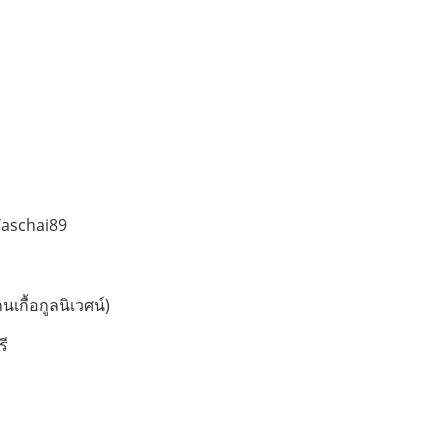
Taschai89
นเกื้อกูลนิเวศน์)
รี