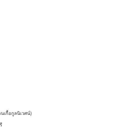
นเกื้อกูลนิเวศน์)
รี