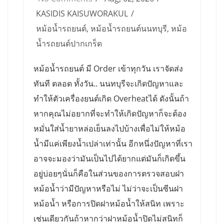
KASIDIS KAISUWORAKUL
หม้อน้ำรถยนต์
,
หม้อน้ำรถยนต์นนทบุรี
,
หม้อ
น้ำรถยนต์ปากเกร็ด
หม้อน้ำรถยนต์ มี Order เข้าทุกวัน เราจัดส่ง
ทันที ตลอด ทั้งวัน.. นนทบุรีจะเกิดปัญหาและ
ทำให้ตัวเครื่องยนต์เกิด Overheatได้ ดังนั้นถ้า
หากคุณไม่อยากที่จะทำให้เกิดปัญหาก็จะต้อง
หมั่นใส่น้ำยาหล่อเย็นลงไปบ้างเพื่อไม่ให้หม้อ
น้ำมีแค่เพียงน้ำเปล่าเท่านั้น อีกหนึ่งปัญหาที่เรา
อาจจะมองว่ามันเป็นไปได้ยากแต่มันก็เกิดขึ้น
อยู่บ่อยๆนั่นก็คือในส่วนของการตรวจสอบฝา
หม้อน้ำว่ามีปัญหาหรือไม่ ไม่ว่าจะเป็นซีนฝา
หม้อน้ำ หรือการปิดฝาหม้อน้ำให้สนิท เพราะ
เช่นเดียวกันถ้าหากว่าฝาหม้อน้ำปิดไม่สนิทก็