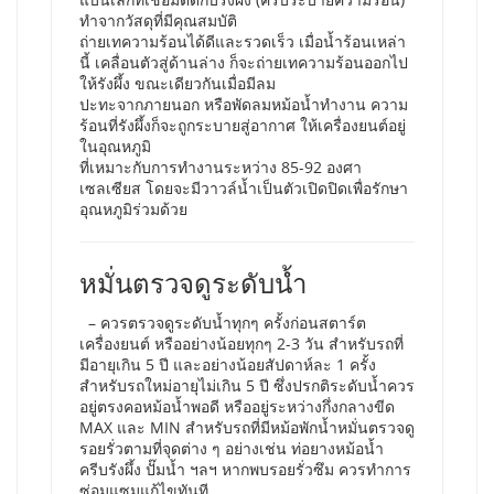
ทำจากวัสดุที่มีคุณสมบัติ
ถ่ายเทความร้อนได้ดีและรวดเร็ว เมื่อน้ำร้อนเหล่า
นี้ เคลื่อนตัวสู่ด้านล่าง ก็จะถ่ายเทความร้อนออกไป
ให้รังผึ้ง ขณะเดียวกันเมื่อมีลม
ปะทะจากภายนอก หรือพัดลมหม้อน้ำทำงาน ความ
ร้อนที่รังผึ้งก็จะถูกระบายสู่อากาศ ให้เครื่องยนต์อยู่
ในอุณหภูมิ
ที่เหมาะกับการทำงานระหว่าง 85-92 องศา
เซลเซียส โดยจะมีวาวล์น้ำเป็นตัวเปิดปิดเพื่อรักษา
อุณหภูมิร่วมด้วย
หมั่นตรวจดูระดับน้ำ
– ควรตรวจดูระดับน้ำทุกๆ ครั้งก่อนสตาร์ต
เครื่องยนต์ หรืออย่างน้อยทุกๆ 2-3 วัน สำหรับรถที่
มีอายุเกิน 5 ปี และอย่างน้อยสัปดาห์ละ 1 ครั้ง
สำหรับรถใหม่อายุไม่เกิน 5 ปี ซึ่งปรกติระดับน้ำควร
อยู่ตรงคอหม้อน้ำพอดี หรืออยู่ระหว่างกึ่งกลางขีด
MAX และ MIN สำหรับรถที่มีหม้อพักน้ำหมั่นตรวจดู
รอยรั่วตามที่จุดต่าง ๆ อย่างเช่น ท่อยางหม้อน้ำ
ครีบรังผึ้ง ปั๊มน้ำ ฯลฯ หากพบรอยรั่วซึม ควรทำการ
ซ่อมแซมแก้ไขทันที