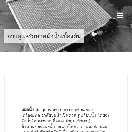
Skip
to
content
การดูแลรักษาหม้อน้ำเบื้องต้น
หม้อน้ำ
คือ อุปกรณ์ระบายความร้อน ของ
เครื่องยนต์ อาศัยปั๊มน้ำเป็นตัวหมุนเวียนน้ำ โดยจะ
รับน้ำร้อนมาจากเสื้อและฝาสูบเข้ามาสู่
ด้านบนของหม้อน้ำ ก่อนจะไหลไปตามท่อลักษณะ
แบนเล็กที่เชื่อมติดกับรังผึ้ง (ครีบระบายความร้อน)