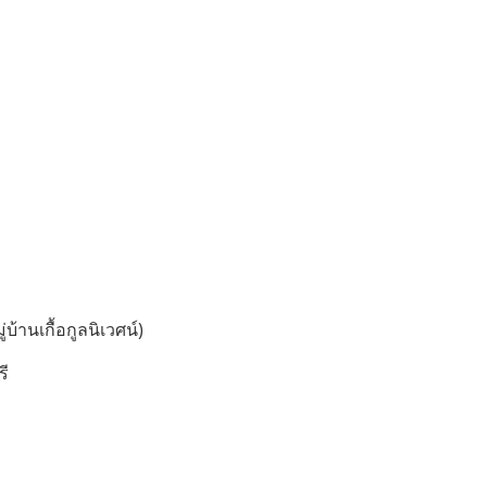
บ้านเกื้อกูลนิเวศน์)
รี