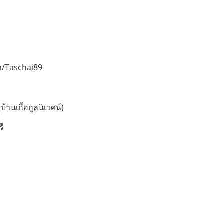
m/Taschai89
้านเกื้อกูลนิเวศน์)
รี