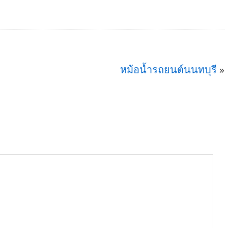
หม้อน้ำรถยนต์นนทบุรี
»